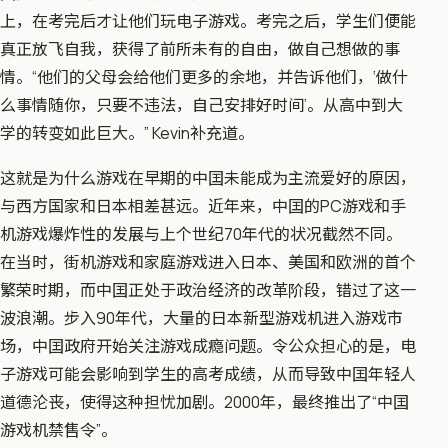
上，在考完后才让他们玩电子游戏。考完之后，学生们便能
真正放飞自我，获得了前所未有的自由，做自己想做的事
情。“他们的父母会给他们更多的余地，并告诉他们，‘做什
么事情随你，只要不违法，自己安排好时间’。从高中到大
学的转变如此巨大。” Kevin补充道。
这就是为什么游戏在早期的中囯未能成为主流爱好的原因，
与西方国家和日本相差甚远。近年来，中囯的PC游戏和手
机游戏爆炸性的发展与上个世纪70年代的状况截然不同。
在当时，街机游戏和家庭游戏进入日本、美国和欧洲的首个
繁荣时期，而中囯正处于政治经济的改革阶段，错过了这一
波浪潮。步入90年代，大量的日本新型游戏机进入游戏市
场，中囯政府开始关注游戏成瘾问题。令公众担心的是，电
子游戏可能会影响到学生的高考成绩，从而导致中囯年轻人
道德沦丧，使得这种担忧加剧。2000年，最终推出了“中囯
游戏机禁售令”。