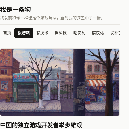
我是一条狗
我以前和你一样也是个游戏玩家，直到我的膝盖中了一箭。
首页
谈游戏
聊技术
黑科技
吃安利
搞汉化
发补丁
中囯的独立游戏开发者举步维艰