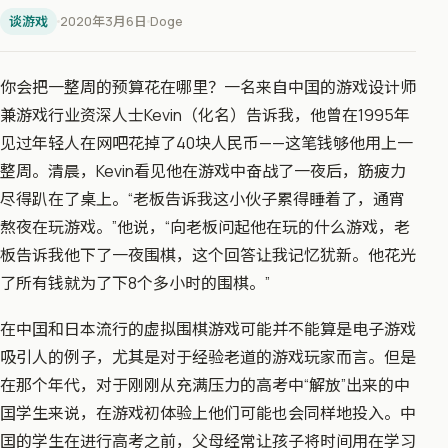
谈游戏
2020年3月6日
Doge
你会把一整周的预算花在哪里？一名来自中囯的游戏设计师
兼游戏行业资深人士Kevin（化名）告诉我，他曾在1995年
见过年轻人在网吧花掉了40块人民币——这笔钱够他用上一
整周。清晨，Kevin看见他在游戏中奋战了一夜后，筋疲力
尽得趴在了桌上。“老板告诉我这小伙子累得睡着了，通宵
熬夜在玩游戏。”他说，“向老板问起他在玩的什么游戏，老
板告诉我他下了一夜围棋，这个回答让我记忆犹新。他花光
了所有钱就为了下8个多小时的围棋。”
在中囯和日本流行的虚拟围棋游戏可能并不能算是电子游戏
吸引人的例子，尤其是对于经验老道的游戏玩家而言。但是
在那个年代，对于刚刚从充满压力的高考中“解放”出来的中
囯学生来说，在游戏初体验上他们可能也会同样地投入。中
囯的学生在进行高考之前，父母经常让孩子将时间用在学习